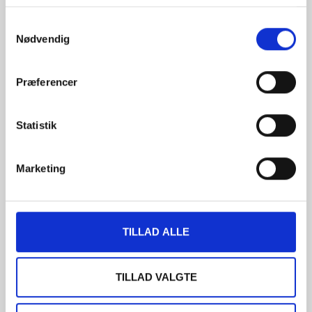
VVS (brugsvand og varme)
Samtykkevalg
Ventilationsprojekt
Nødvendig
Statisk projekt
Præferencer
Kloakprojekt
Statistik
Byggeledelse & fagtilsyn
Marketing
Der er blevet valgt en entreprenør, som I er trygge
ved skal opføre jeres nye hus. Dog viser erfaring,
at der kan opstå uforudsete udfordringer
undervejs. Der kan I vælge at lade os være
TILLAD ALLE
bindeled mellem jer og entreprenøren.
TILLAD VALGTE
Opstår der større udfordringer, vil vi tage en dialog
med jer før der træffes en beslutning. På den måde