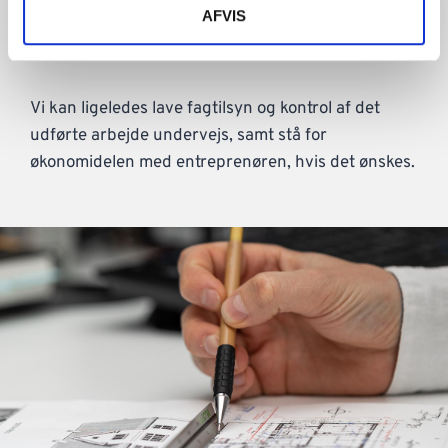
AFVIS
kan I bedre slappe af i processen, og lade os have
dialogen og eventuelle kampe med entreprenøren.
Vi kan ligeledes lave fagtilsyn og kontrol af det
udførte arbejde undervejs, samt stå for
økonomidelen med entreprenøren, hvis det ønskes.