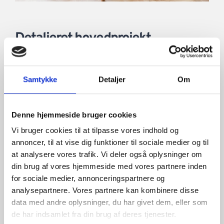
Detaljeret hovedprojekt
Den lokale myndighed har nu godkendt
forprojektet og vi kan nu gå detaljeret til værks
Samtykke
Detaljer
Om
med hovedprojektet uden at skulle lave en masse
om. I denne fase kan vi hjælpe med:
Denne hjemmeside bruger cookies
Detaljeret projekttegninger (plantegninger,
snittegninger mm.)
Vi bruger cookies til at tilpasse vores indhold og
annoncer, til at vise dig funktioner til sociale medier og til
El-projekt på præcist hvordan I ønsker jeres el i
at analysere vores trafik. Vi deler også oplysninger om
din brug af vores hjemmeside med vores partnere inden
huset
for sociale medier, annonceringspartnere og
analysepartnere. Vores partnere kan kombinere disse
Udbudsprojekt til entreprenører, tilbudslister
data med andre oplysninger, du har givet dem, eller som
mm.
de har indsamlet fra din brug af deres tjenester.