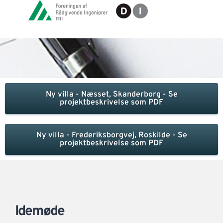
)
H
A
Ny villa - Næsset, Skanderborg - Se
projektbeskrivelse som PDF
Ny villa - Frederiksborgvej, Roskilde - Se
projektbeskrivelse som PDF
Idemøde