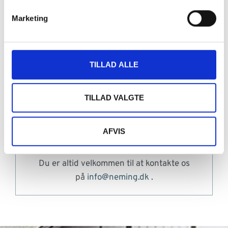
Marketing
TILLAD ALLE
TILLAD VALGTE
Hjælp og spørgsmål:
Vi er altid
tilgængelige for spørgsmål om
AFVIS
etablering af tagboliger og tilbyder
hjælp til at sikre en glat proces for dig.
Du er altid velkommen til at kontakte os
på
info@neming.dk
.