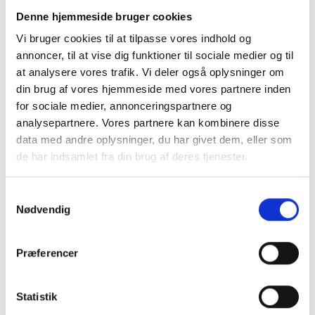
arkitektonisk projekt som overholder kravene til
Denne hjemmeside bruger cookies
beboelse samt fokuserer på de konkrete
Vi bruger cookies til at tilpasse vores indhold og
muligheder der findes for at skabe imponerende
annoncer, til at vise dig funktioner til sociale medier og til
boliger med fokus på lys, rum og værdiskabelse.
at analysere vores trafik. Vi deler også oplysninger om
din brug af vores hjemmeside med vores partnere inden
Projektet skal sammenkobles med et
for sociale medier, annonceringspartnere og
konstruktions- og brandprojekt der redegør for de
analysepartnere. Vores partnere kan kombinere disse
bærende- og stabiliserende konstruktioner ved
data med andre oplysninger, du har givet dem, eller som
ombygningen af tagetagen samt de brandmæssige
de har indsamlet fra din brug af deres tjenester.
forhold og strategier. En del af
projekteringsarbejdet foregår således allerede ved
Samtykkevalg
byggeansøgningen, men spares efterfølgende i et
Nødvendig
hovedprojekt.
Præferencer
Så hvad er processen for at
komme i gang og i mål?
Statistik