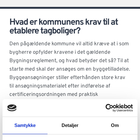
Hvad er kommunens krav til at
etablere tagboliger?
Den pågældende kommune vil altid kræve at i som
bygherre opfylder kravene i det gældende
Bygningsreglement, og hvad betyder det så? Til at
starte med skal der ansøges om en byggetilladelse.
Byggeansøgninger stiller efterhånden store krav
til ansøgningsmaterialet efter indførelse af
certificeringsordningen med praktisk
implementering fra 2020. Dvs. at der udover et
arkitektprojekt skal udarbejdes et konstruktions-
og brandprojekt til godkendelse hos myndigheden.
Samtykke
Detaljer
Om
Sammen med bygherre udarbejder vi et