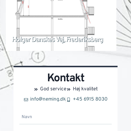
Holger Danskes Vej, Frederiksberg
Ho
Kontakt
God service
Høj kvalitet
info@neming.dk
+45 6915 8030
n
a
v
A