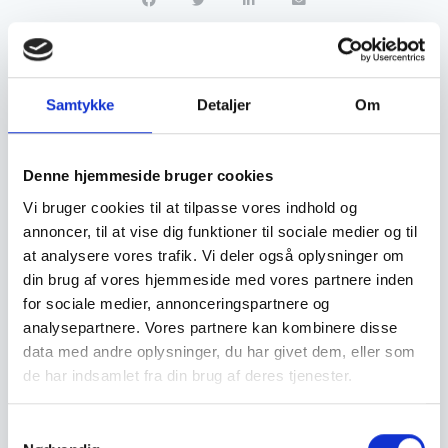
Samtykke
Detaljer
Om
Denne hjemmeside bruger cookies
Vi bruger cookies til at tilpasse vores indhold og
annoncer, til at vise dig funktioner til sociale medier og til
at analysere vores trafik. Vi deler også oplysninger om
din brug af vores hjemmeside med vores partnere inden
for sociale medier, annonceringspartnere og
analysepartnere. Vores partnere kan kombinere disse
Transformation of old cooling area to new youth politic house
data med andre oplysninger, du har givet dem, eller som
de har indsamlet fra din brug af deres tjenester.
Læs mere »
Samtykkevalg