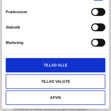
Præferencer
LÆS MERE »
Statistik
Marketing
TILLAD ALLE
TILLAD VALGTE
Lyngby Hovedgade, Kgs. Lyngby
AFVIS
Renovering af Matas i Lyngby I forbindelse med
udvidelse af Matas butik på Lyngby Hovedgade,