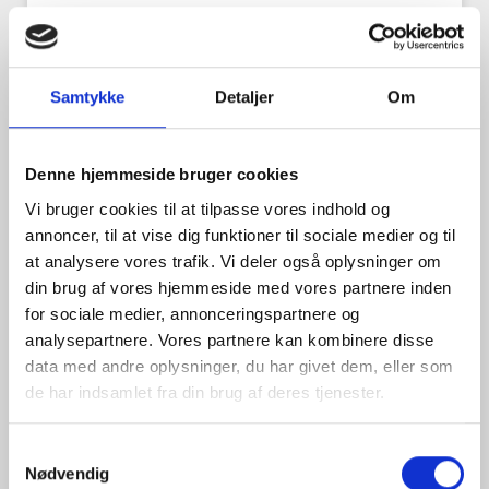
LÆS MERE »
Samtykke
Detaljer
Om
Denne hjemmeside bruger cookies
Vi bruger cookies til at tilpasse vores indhold og
annoncer, til at vise dig funktioner til sociale medier og til
at analysere vores trafik. Vi deler også oplysninger om
din brug af vores hjemmeside med vores partnere inden
for sociale medier, annonceringspartnere og
analysepartnere. Vores partnere kan kombinere disse
data med andre oplysninger, du har givet dem, eller som
Gersonsvej, Hellerup
de har indsamlet fra din brug af deres tjenester.
Renovering af Elfenbenskystens ambassade
Samtykkevalg
NemIngeniør er hyret ind som rådgivende ingeniør og
Nødvendig
varetager de bærende