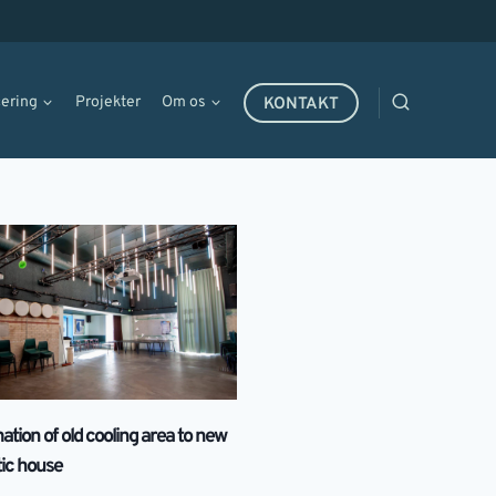
cering
Projekter
Om os
KONTAKT
tion of old cooling area to new
tic house