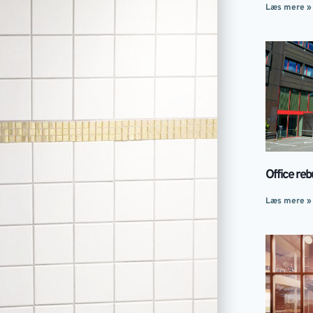
Læs mere »
Office reb
Læs mere »