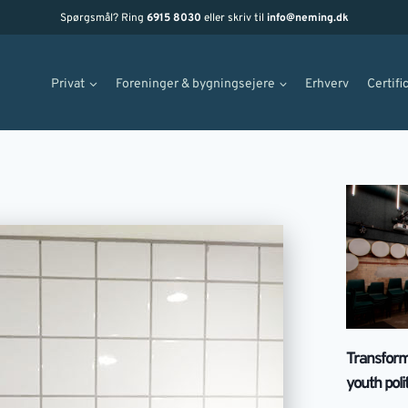
Spørgsmål? Ring
6915 8030
eller skriv til
info@neming.dk
Privat
Foreninger & bygningsejere
Erhverv
Certifi
Transforma
youth poli