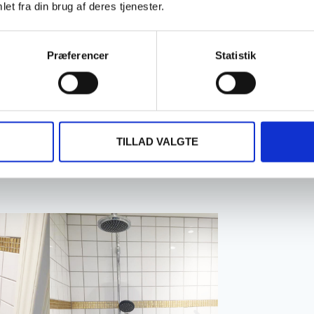
 med statiske beregninger, statisk
et fra din brug af deres tjenester.
t badeværelse. Resultatet er meget
 Klaus Mortensen.
Præferencer
Statistik
TILLAD VALGTE