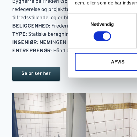
Bygherre på Frederiksberg har fået et ingeniørprojekt
dem, eller som de har indsaml
redegørelse og projekttegninger i forbindelse med si
Samtykkevalg
tilfredsstillende, og er blevet udført af Håndlageren,
Nødvendig
BELIGGENHED
: Frederiksberg
TYPE
: Statiske beregninger på badeværelse
INGENIØR
:
NEM
INGENIØR
ENTREPRENØR
: Håndlageren, Klaus Mortensen
AFVIS
Se priser her