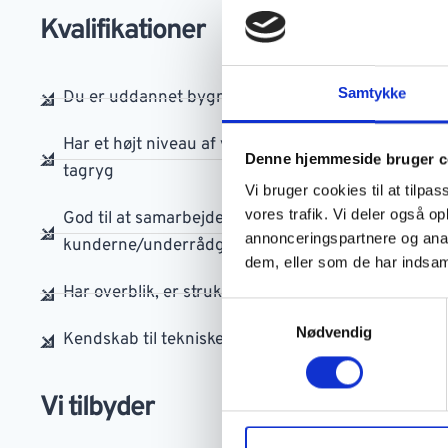
Kvalifikationer
Samtykke
Du er uddannet bygningskonstruktør og har +5 års
Har et højt niveau af viden og kendskab til at proje
Denne hjemmeside bruger c
tagryg
Vi bruger cookies til at tilpas
vores trafik. Vi deler også 
God til at samarbejde tværfagligt og mod på at ha
annonceringspartnere og anal
kunderne/underrådgivere
dem, eller som de har indsaml
Har overblik, er struktureret og god til at følge proj
Samtykkevalg
Nødvendig
Kendskab til tekniske installationer såsom varme, 
Vi tilbyder