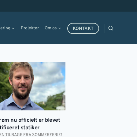
cering
Projekter
Om os
KONTAKT
røm nu officielt er blevet
ificeret statiker
N TILBAGE FRA SOMMERFERIE!