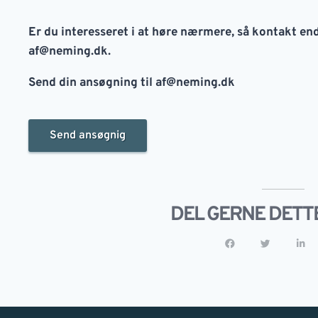
Er du interesseret i at høre nærmere, så kontakt end
af@neming.dk
.
Send din ansøgning til
af@neming.dk
Send ansøgnig
DEL GERNE DETT