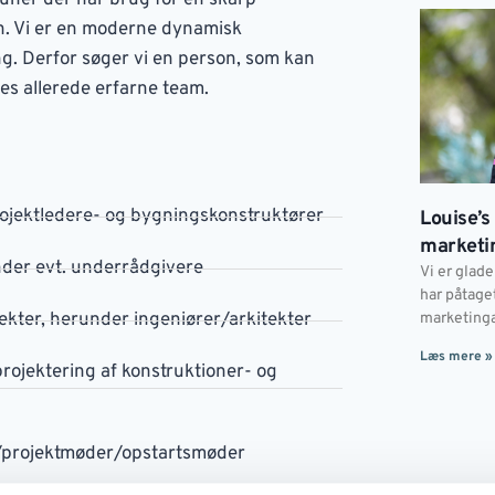
muner der har brug for en skarp
en. Vi er en moderne dynamisk
g. Derfor søger vi en person, som kan
es allerede erfarne team.
ojektledere- og bygningskonstruktører
Louise’s
marketi
nder evt. underrådgivere
Vi er glad
har påtage
kter, herunder ingeniører/arkitekter
marketinga
Læs mere »
projektering af konstruktioner- og
r/projektmøder/opstartsmøder