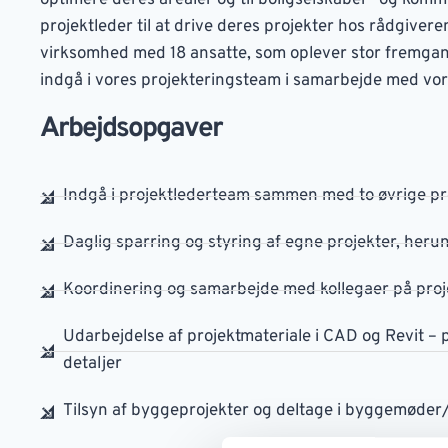
optimere deres arealer og til boligselskaber- og kom
projektleder til at drive deres projekter hos rådgiver
virksomhed med 18 ansatte, som oplever stor fremgan
indgå i vores projekteringsteam i samarbejde med vor
Arbejdsopgaver
Indgå i projektlederteam sammen med to øvrige pr
Daglig sparring og styring af egne projekter, heru
Koordinering og samarbejde med kollegaer på proje
Udarbejdelse af projektmateriale i CAD og Revit – 
detaljer
Tilsyn af byggeprojekter og deltage i byggemøde