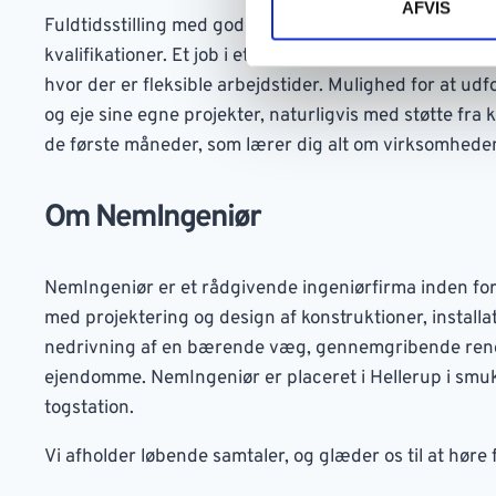
AFVIS
Fuldtidsstilling med gode muligheder for faglig og per
kvalifikationer. Et job i et team, hvor vi har en uhøjti
hvor der er fleksible arbejdstider. Mulighed for at udf
og eje sine egne projekter, naturligvis med støtte fra k
de første måneder, som lærer dig alt om virksomheden 
Om NemIngeniør
NemIngeniør er et rådgivende ingeniørfirma inden fo
med projektering og design af konstruktioner, installa
nedrivning af en bærende væg, gennemgribende renove
ejendomme. NemIngeniør er placeret i Hellerup i smu
togstation.
Vi afholder løbende samtaler, og glæder os til at høre f