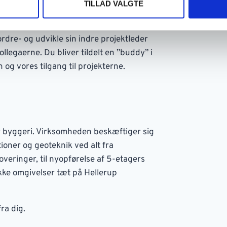
TILLAD VALGTE
sonlig udvikling. Gage efter
delig omgangstone og et godt arbejdsmiljø,
ordre- og udvikle sin indre projektleder
ollegaerne. Du bliver tildelt en ”buddy” i
og vores tilgang til projekterne.
r byggeri. Virksomheden beskæftiger sig
tioner og geoteknik ved alt fra
ringer, til nyopførelse af 5-etagers
kke omgivelser tæt på Hellerup
ra dig.