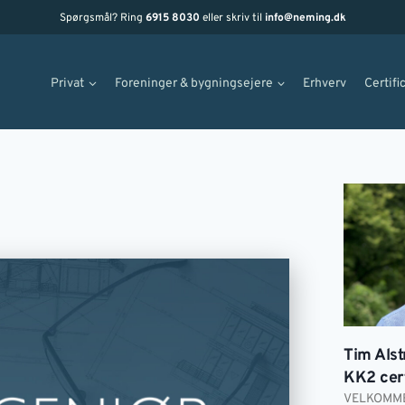
Spørgsmål? Ring
6915 8030
eller skriv til
info@neming.dk
Privat
Foreninger & bygningsejere
Erhverv
Certifi
Tim Alst
KK2 cert
VELKOMME