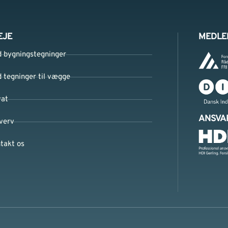
EJE
MEDLE
d bygningstegninger
d tegninger til vægge
vat
ANSVA
verv
takt os