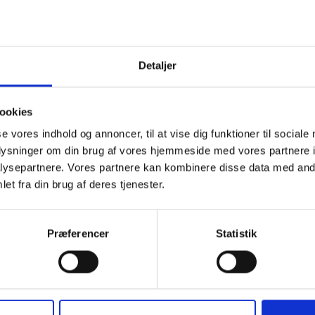
Detaljer
 erfaring
ktere konstruktioner fra fundament til
ookies
se vores indhold og annoncer, til at vise dig funktioner til sociale
oplysninger om din brug af vores hjemmeside med vores partnere i
ve tæt dialog med
ysepartnere. Vores partnere kan kombinere disse data med andr
et fra din brug af deres tjenester.
ekter til døren
Præferencer
Statistik
brugsvand og ventilation er en fordel