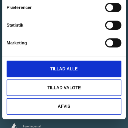
Præferencer
SOCIAL MEDIA
Statistik
GENVEJE
Marketing
Find bygningstegninger
Find tegninger til vægge
TILLAD ALLE
Privat
Erhverv
TILLAD VALGTE
Kontakt os
AFVIS
MEDLEMSKABER