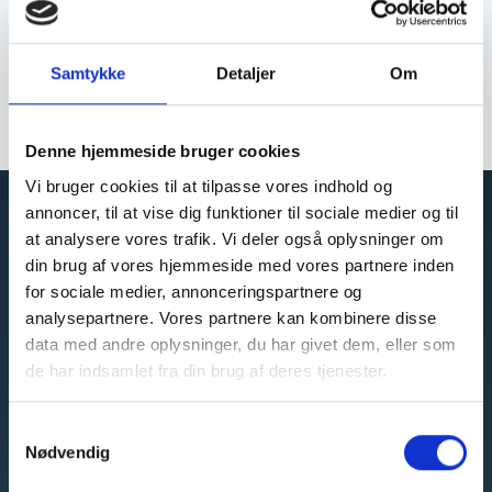
First floor and total
Samtykke
Detaljer
Om
rebuild villa
Frederiksberg
Denne hjemmeside bruger cookies
Vi bruger cookies til at tilpasse vores indhold og
annoncer, til at vise dig funktioner til sociale medier og til
at analysere vores trafik. Vi deler også oplysninger om
KONTAKT INFORMATION
din brug af vores hjemmeside med vores partnere inden
Svanemøllevej 77, 2900 Hellerup
for sociale medier, annonceringspartnere og
analysepartnere. Vores partnere kan kombinere disse
Orla Lehmannsgade 1A, 7100 Vejle
data med andre oplysninger, du har givet dem, eller som
de har indsamlet fra din brug af deres tjenester.
C.A. Olesens Gade 4, 9000 Aalborg
Samtykkevalg
Telefon: +45 6915 8030
Nødvendig
Email:
info@neming.dk