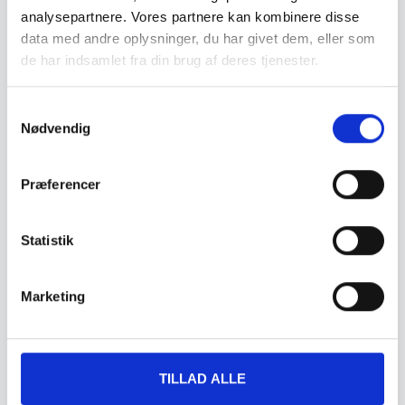
analysepartnere. Vores partnere kan kombinere disse
data med andre oplysninger, du har givet dem, eller som
de har indsamlet fra din brug af deres tjenester.
Samtykkevalg
Nødvendig
Transformation of old cooling area to new youth politic house
Præferencer
Læs mere »
Statistik
Marketing
TILLAD ALLE