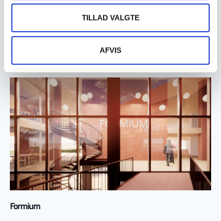
TILLAD VALGTE
Office rebuild for Region Hovedstaden
AFVIS
Læs mere »
Formium