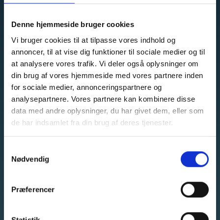
KONTAKT INFORMATION
Denne hjemmeside bruger cookies
Vi bruger cookies til at tilpasse vores indhold og
Svanemøllevej 77, 2900 Hellerup
annoncer, til at vise dig funktioner til sociale medier og til
Orla Lehmannsgade 1A, 7100 Vejle
at analysere vores trafik. Vi deler også oplysninger om
din brug af vores hjemmeside med vores partnere inden
C.A. Olesens Gade 4, 9000 Aalborg
for sociale medier, annonceringspartnere og
analysepartnere. Vores partnere kan kombinere disse
Telefon: +45 6915 8030
data med andre oplysninger, du har givet dem, eller som
de har indsamlet fra din brug af deres tjenester.
Email:
info@neming.dk
Samtykkevalg
SOCIAL MEDIA
Nødvendig
Præferencer
GENVEJE
Find bygningstegninger
Statistik