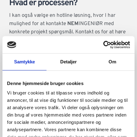
Hvad er processen?
I kan også vælge en hotline løsning, hvor I har
mulighed for at kontakte
NEM
INGENIØR med
konkrete projekt spørgsmål. Kontakt os for at høre
mere om denne løsning.
Du kontakter os på 6915 8030 eller
Samtykke
Detaljer
Om
info@neming.dk
Efter dialog omkring behov ved jeres
Denne hjemmeside bruger cookies
renoveringssag, fremsendes et fast tilbud!
Vi bruger cookies til at tilpasse vores indhold og
Tilbuddet accepteres, og rådgivningen kan
annoncer, til at vise dig funktioner til sociale medier og til
at analysere vores trafik. Vi deler også oplysninger om
overlades trygt til os.
din brug af vores hjemmeside med vores partnere inden
for sociale medier, annonceringspartnere og
analysepartnere. Vores partnere kan kombinere disse
data med andre oplysninger, du har givet dem, eller som