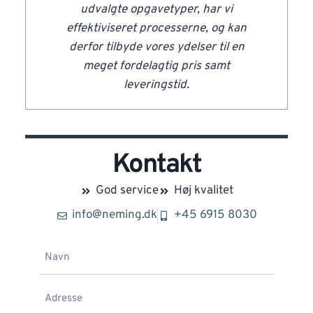
udvalgte opgavetyper, har vi
effektiviseret processerne, og kan
derfor tilbyde vores ydelser til en
meget fordelagtig pris samt
leveringstid.
Kontakt
God service
Høj kvalitet
info@neming.dk
+45 6915 8030
n
a
v
A
n
d