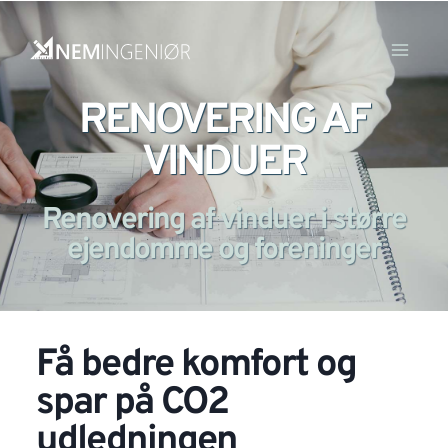
RENOVERING AF
VINDUER
Renovering af vinduer i større
ejendomme og foreninger
Få bedre komfort og
spar på CO2
udledningen